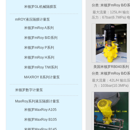
液压隔膜计量泵
分类:
米顿罗mRoy B/D
米顿罗GL机械隔膜泵
列
最大流量：125L/H 输出
压力：67bar(6.7MPa) 
mROY液压隔膜计量泵
机功率：0.75KW 调节方
米顿罗mRoy A系列
式：手动，电动，调频
制 冲程次数：152次...
米顿罗mRoy B/D系列
米顿罗mRoy P系列
米顿罗mRoy H系列
美国米顿罗RB040系列
米顿罗mRoy T/W系列
液压隔膜计量泵
分类:
米顿罗mRoy B/D
MAXROY B系列计量泵
列
最大流量：42L/H 输出
力：103bar(10.3MPa)
米顿罗数字计量泵
电机功率：0.75KW 调节
方式：手动，电动，调
MaxRoy系列液压隔膜计量泵
控制 冲程次数：120...
米顿罗MaxRoy A105
米顿罗MaxRoy B105
米顿罗MaxRoy B145