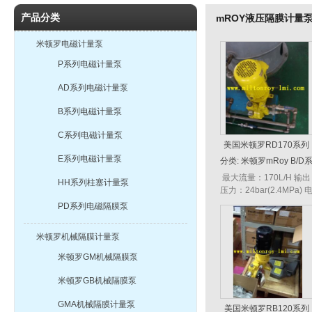
产品分类
mROY液压隔膜计量
米顿罗电磁计量泵
P系列电磁计量泵
AD系列电磁计量泵
B系列电磁计量泵
C系列电磁计量泵
美国米顿罗RD170系列
液压隔膜计量泵
E系列电磁计量泵
分类:
米顿罗mRoy B/D
列
最大流量：170L/H 输出
HH系列柱塞计量泵
压力：24bar(2.4MPa) 
机功率：0.75KW 调节方
PD系列电磁隔膜泵
式：手动，电动，调频
制 冲程次数：40次/...
米顿罗机械隔膜计量泵
米顿罗GM机械隔膜泵
米顿罗GB机械隔膜泵
GMA机械隔膜计量泵
美国米顿罗RB120系列