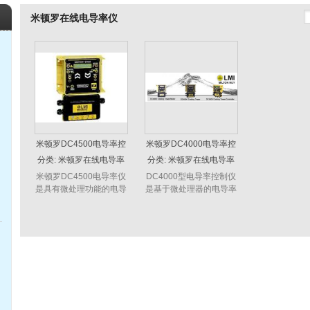
米顿罗在线电导率仪
米顿罗DC4500电导率控
米顿罗DC4000电导率控
制器
制仪
分类:
米顿罗在线电导率
分类:
米顿罗在线电导率
仪
仪
米顿罗DC4500电导率仪
DC4000型电导率控制仪
是具有微处理功能的电导
是基于微处理器的电导率
率控制器，它应用于要求
控制仪，其设计可成用于
准确投加完全溶解的固体
各种需要精确控制总溶解
和化学液体的各种水处理
固体和化学药剂投加的水
领域中。在许多应用中，
处理应用的形式。
DC45...
DC4000型...